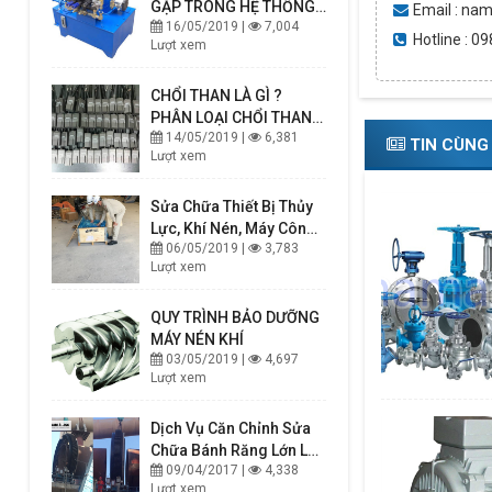
GẶP TRONG HỆ THỐNG
Email : na
16/05/2019 |
7,004
THUỶ LỰC, CÁCH NHẬN
Hotline : 0
Lượt xem
BIẾT VÀ KHẮC PHỤC
CHỔI THAN LÀ GÌ ?
PHÂN LOẠI CHỔI THAN
14/05/2019 |
6,381
VÀ CÁCH CHỌN CHỔI
TIN CÙNG
Lượt xem
THAN PHÙ HỢP
Sửa Chữa Thiết Bị Thủy
Lực, Khí Nén, Máy Công
06/05/2019 |
3,783
Nghiệp
Lượt xem
QUY TRÌNH BẢO DƯỠNG
MÁY NÉN KHÍ
03/05/2019 |
4,697
Lượt xem
Dịch Vụ Căn Chỉnh Sửa
Chữa Bánh Răng Lớn Lò
09/04/2017 |
4,338
Quay
Lượt xem