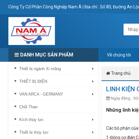
Công Ty Cổ Phần Công Nghiệp Nam Á
|
Địa chỉ : Số 80, Đường An L
DANH MỤC SẢN PHẨM
Về chúng tôi
Thiết bị ngành Xi măng
Trang chủ
THIẾT BỊ ĐIỆN
LINH KIỆN
VAN ARCA - GERMANY
Ngày đăng : 30/
Chổi Than
Những linh kiệ
Kích thủy lực
Các bộ phận của 
Thiết bị thủy lực
1-Động cơ điện:C