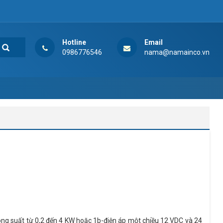
Hotline
Email
0986776546
nama@namainco.vn
ông suất từ 0,2 đến 4 KW hoặc 1b-điện áp một chiều 12 VDC và 24