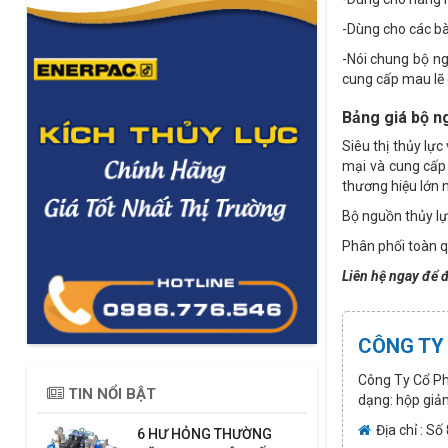
-Dùng cho các bà
-Nói chung bộ ng
cung cấp mau lẽ 
Bảng giá bộ n
Siêu thị thủy lực
mại và cung cấp 
thương hiệu lớn
Bộ nguồn thủy l
Phân phối toàn q
Liên hệ ngay để 
CÔNG TY
Công Ty Cổ Phầ
TIN NỔI BẬT
dạng: hộp giảm 
Địa chỉ : S
6 HƯ HỎNG THƯỜNG