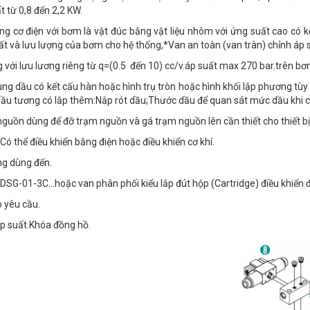
t từ 0,8 đến 2,2 KW.
ộng cơ điện với bơm là vật đúc bằng vật liệu nhôm với ứng suất cao có
t và lưu lượng của bơm cho hệ thống,*Van an toàn (van tràn) chỉnh áp su
với lưu lương riêng từ q=(0.5 đến 10) cc/v.áp suất max 270 bar.trên bơ
g dầu có kết cấu hàn hoặc hình trụ tròn hoặc hình khối lập phương tùy 
ầu tương có lắp thêm:Nắp rót dầu;Thước dầu để quan sát mức dầu khi cầ
guồn dùng để đỡ trạm nguồn và gá trạm nguồn lên cần thiết cho thiết bị
ó thể điều khiển bằng điện hoặc điều khiển cơ khí.
ng dùng đến.
DSG-01-3C…hoặc van phân phối kiểu lắp đút hộp (Cartridge) điều khiển đ
o yêu cầu.
p suất.Khóa đồng hồ.