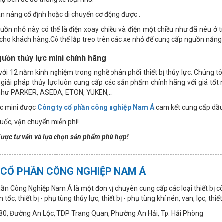
n nâng cố định hoặc di chuyển cơ động được .
uồn nhỏ này có thể là điện xoay chiều và điện một chiều như đã nêu ở 
cho khách hàng.Có thể lắp treo trên các xe nhỏ để cung cấp nguồn năng lư
guồn thủy lực mini chính hãng
 với 12 năm kinh nghiệm trong nghề phân phối thiết bị thủy lực. Chúng t
giải pháp thủy lực luôn cung cấp các sản phẩm chính hãng với giá tốt
 như PARKER, ASEDA, ETON, YUKEN,...
ực mini được
Công ty cổ phần công nghiệp Nam Á
cam kết cung cấp dầu 
uốc, vận chuyển miễn phí!
được tư vấn và lựa chọn sản phẩm phù hợp!
 CỔ PHẦN CÔNG NGHIỆP NAM Á
n Công Nghiệp Nam Á là một đơn vị chuyên cung cấp các loại thiết bị c
tốc, thiết bị - phụ tùng thủy lực, thiết bị - phụ tùng khí nén, van, lọc, thi
ố 80, Đường An Lộc, TDP Trang Quan, Phường An Hải, Tp. Hải Phòng