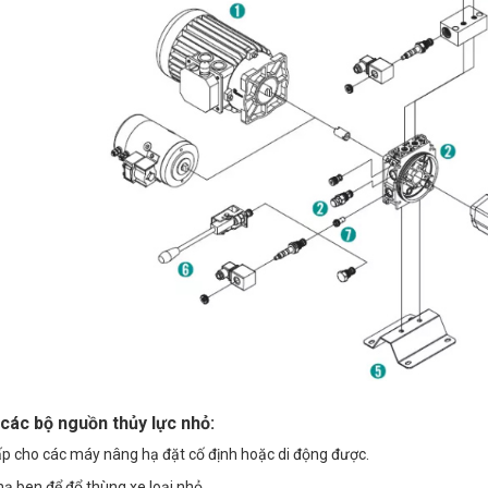
các bộ nguồn thủy lực nhỏ:
p cho các máy nâng hạ đặt cố định hoặc di động được.
ạ ben để đổ thùng xe loại nhỏ.