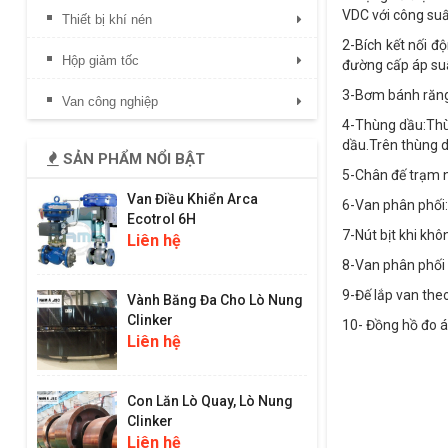
VDC với công suấ
Thiết bị khí nén
2-Bích kết nối đ
Hộp giảm tốc
đường cấp áp suấ
3-Bơm bánh răng 
Van công nghiệp
4-Thùng dầu:Thùn
dầu.Trên thùng d
SẢN PHẨM NỔI BẬT
5-Chân đế trạm n
Van Điều Khiển Arca
6-Van phân phối:C
Ecotrol 6H
7-Nút bịt khi khô
Liên hệ
8-Van phân phối 
9-Đế lắp van the
Vành Băng Đa Cho Lò Nung
Clinker
10- Đồng hồ đo á
Liên hệ
Con Lăn Lò Quay, Lò Nung
Clinker
Liên hệ