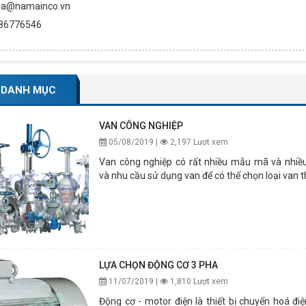
ma@namainco.vn
986776546
 DANH MỤC
VAN CÔNG NGHIỆP
05/08/2019 |
2,197 Lượt xem
Van công nghiệp có rất nhiều mẫu mã và nhiều 
và nhu cầu sử dụng van để có thể chọn loại van t
LỰA CHỌN ĐỘNG CƠ 3 PHA
11/07/2019 |
1,810 Lượt xem
Động cơ - motor điện là thiết bị chuyển hoá đ