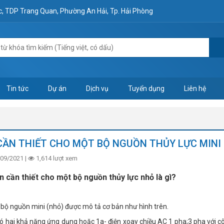
ộc, TDP Trang Quan, Phường An Hải, Tp. Hải Phòng
Tin tức
Dự án
Dịch vụ
Tuyển dụng
Liên hệ
 CẦN THIẾT CHO MỘT BỘ NGUỒN THỦY LỰC MINI
09/2021 |
1,614 lượt xem
n cần thiết cho một bộ nguồn thủy lực nhỏ là gì?
bộ nguồn mini (nhỏ) được mô tả cơ bản như hình trên.
ó hai khả năng ứng dụng hoặc 1a- điện xoay chiều AC 1 pha;3 pha với c