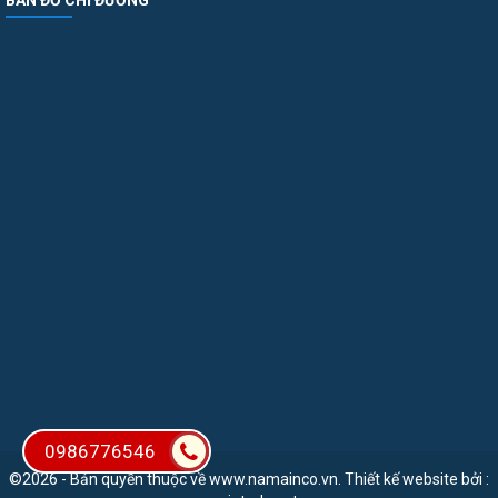
BẢN ĐỒ CHỈ ĐƯỜNG
0986776546
©2026 - Bản quyền thuộc về www.namainco.vn. Thiết kế website bởi :