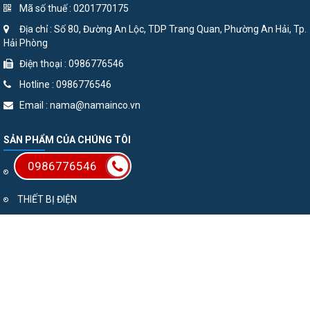
Mã số thuế : 0201770175
Địa chỉ : Số 80, Đường An Lộc, TDP Trang Quan, Phường An Hải, Tp.
Hải Phòng
Điện thoại : 0986776546
Hotline : 0986776546
Email : nama@namainco.vn
SẢN PHẨM CỦA CHÚNG TÔI
0986776546
Thiết bị ngành Xi măng
THIẾT BỊ ĐIỆN
VAN ARCA - GERMANY
Chổi Than
Kích thủy lực