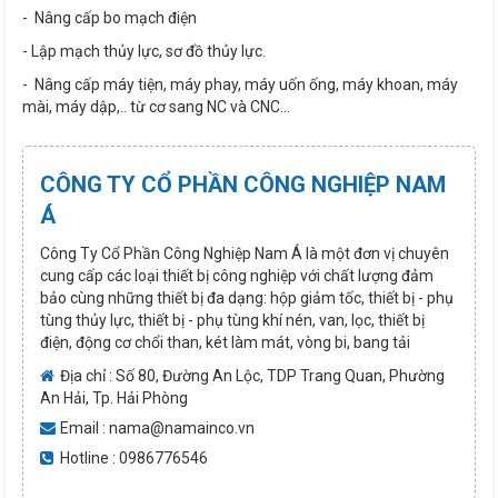
- Nâng cấp bo mạch điện
- Lập mạch thủy lực, sơ đồ thủy lực.
- Nâng cấp máy tiện, máy phay, máy uốn ống, máy khoan, máy
mài, máy dập,.. từ cơ sang NC và CNC...
CÔNG TY CỔ PHẦN CÔNG NGHIỆP NAM
Á
Công Ty Cổ Phần Công Nghiệp Nam Á là một đơn vị chuyên
cung cấp các loại thiết bị công nghiệp với chất lượng đảm
bảo cùng những thiết bị đa dạng: hộp giảm tốc, thiết bị - phụ
tùng thủy lực, thiết bị - phụ tùng khí nén, van, lọc, thiết bị
điện, động cơ chổi than, két làm mát, vòng bi, bang tải
Địa chỉ : Số 80, Đường An Lộc, TDP Trang Quan, Phường
An Hải, Tp. Hải Phòng
Email : nama@namainco.vn
Hotline : 0986776546