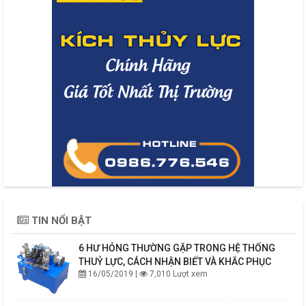
TIN NỔI BẬT
6 HƯ HỎNG THƯỜNG GẶP TRONG HỆ THỐNG
THUỶ LỰC, CÁCH NHẬN BIẾT VÀ KHẮC PHỤC
16/05/2019 |
7,010 Lượt xem