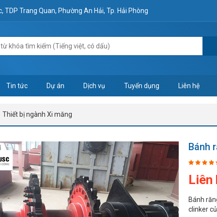
ộc, TDP Trang Quan, Phường An Hải, Tp. Hải Phòng
Tin tức
Dự án
Dịch vụ
Tuyển dụng
Liên hệ
Thiết bị ngành Xi măng
Bánh r
Liên
Bánh răng
clinker c