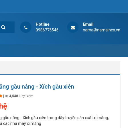
Hotline
Email
0986776546
nama@namainco.vn
ăng gầu nâng - Xích gầu xiên
|
4,548
Lượt xem
 hệ
 gầu nâng - Xích gầu xiên trong dây truyền sản xuất xi măng,
ủa các nhà máy xi măng