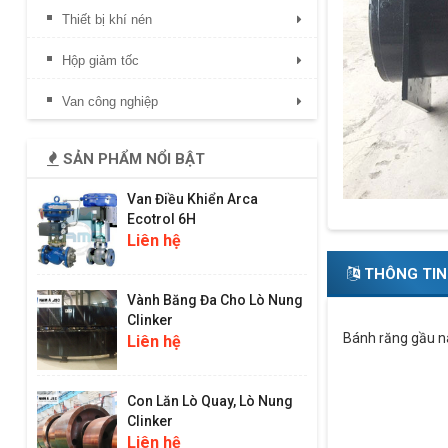
Thiết bị khí nén
Hộp giảm tốc
Van công nghiệp
SẢN PHẨM NỔI BẬT
Van Điều Khiển Arca
Ecotrol 6H
Liên hệ
THÔNG TIN
Vành Băng Đa Cho Lò Nung
Clinker
Bánh răng gầu nâ
Liên hệ
Con Lăn Lò Quay, Lò Nung
Clinker
Liên hệ