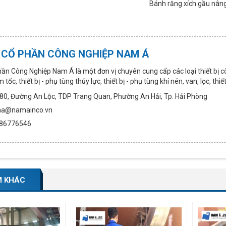
Bánh răng xích gầu nân
 CỔ PHẦN CÔNG NGHIỆP NAM Á
ần Công Nghiệp Nam Á là một đơn vị chuyên cung cấp các loại thiết bị c
tốc, thiết bị - phụ tùng thủy lực, thiết bị - phụ tùng khí nén, van, lọc, thi
ố 80, Đường An Lộc, TDP Trang Quan, Phường An Hải, Tp. Hải Phòng
ama@namainco.vn
0986776546
M KHÁC