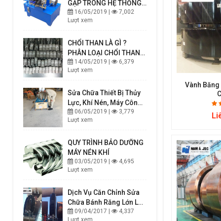
GẶP TRONG HỆ THỐNG
16/05/2019 |
7,002
THUỶ LỰC, CÁCH NHẬN
Lượt xem
BIẾT VÀ KHẮC PHỤC
CHỔI THAN LÀ GÌ ?
PHÂN LOẠI CHỔI THAN
14/05/2019 |
6,379
VÀ CÁCH CHỌN CHỔI
Lượt xem
THAN PHÙ HỢP
Vành Băng 
Sửa Chữa Thiết Bị Thủy
C
Lực, Khí Nén, Máy Công
06/05/2019 |
3,779
Nghiệp
Li
Lượt xem
QUY TRÌNH BẢO DƯỠNG
MÁY NÉN KHÍ
03/05/2019 |
4,695
Lượt xem
Dịch Vụ Căn Chỉnh Sửa
Chữa Bánh Răng Lớn Lò
09/04/2017 |
4,337
Quay
Lượt xem