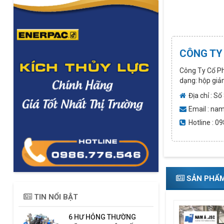
CÔNG TY
Công Ty Cổ Ph
dạng: hộp giảm 
Địa chỉ : S
Email : n
Hotline : 
SẢN PHẨ
TIN NỔI BẬT
6 HƯ HỎNG THƯỜNG