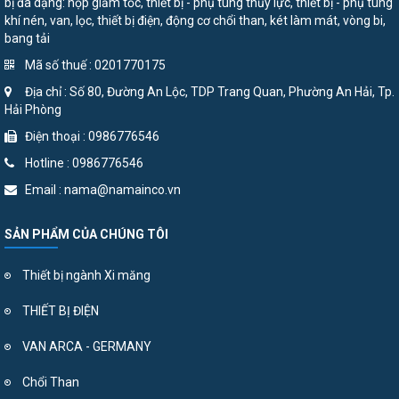
bị đa dạng: hộp giảm tốc, thiết bị - phụ tùng thủy lực, thiết bị - phụ tùng
khí nén, van, lọc, thiết bị điện, động cơ chổi than, két làm mát, vòng bi,
bang tải
Mã số thuế : 0201770175
Địa chỉ : Số 80, Đường An Lộc, TDP Trang Quan, Phường An Hải, Tp.
Hải Phòng
Điện thoại : 0986776546
Hotline : 0986776546
Email : nama@namainco.vn
SẢN PHẨM CỦA CHÚNG TÔI
Thiết bị ngành Xi măng
THIẾT BỊ ĐIỆN
VAN ARCA - GERMANY
Chổi Than