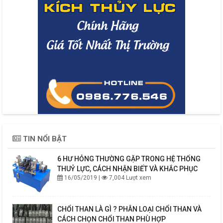
TIN NỔI BẬT
6 HƯ HỎNG THƯỜNG GẶP TRONG HỆ THỐNG
THUỶ LỰC, CÁCH NHẬN BIẾT VÀ KHẮC PHỤC
16/05/2019 |
7,004 Lượt xem
CHỔI THAN LÀ GÌ ? PHÂN LOẠI CHỔI THAN VÀ
CÁCH CHỌN CHỔI THAN PHÙ HỢP