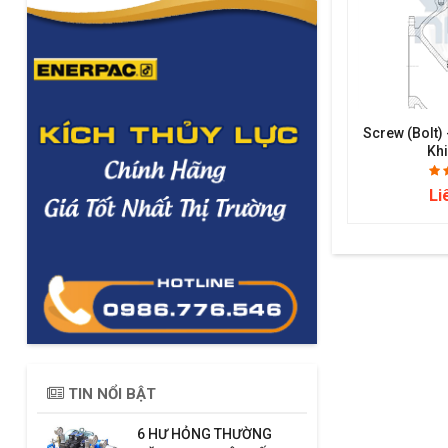
Screw (bolt)
Kh
Li
TIN NỔI BẬT
6 HƯ HỎNG THƯỜNG