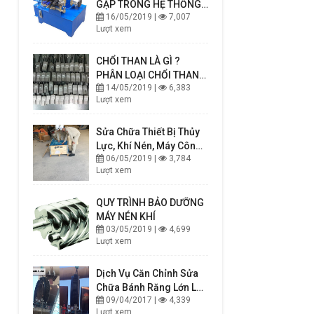
GẶP TRONG HỆ THỐNG
16/05/2019 |
7,007
THUỶ LỰC, CÁCH NHẬN
Lượt xem
BIẾT VÀ KHẮC PHỤC
CHỔI THAN LÀ GÌ ?
PHÂN LOẠI CHỔI THAN
14/05/2019 |
6,383
VÀ CÁCH CHỌN CHỔI
Lượt xem
THAN PHÙ HỢP
Sửa Chữa Thiết Bị Thủy
Lực, Khí Nén, Máy Công
06/05/2019 |
3,784
Nghiệp
Lượt xem
QUY TRÌNH BẢO DƯỠNG
MÁY NÉN KHÍ
03/05/2019 |
4,699
Lượt xem
Dịch Vụ Căn Chỉnh Sửa
Chữa Bánh Răng Lớn Lò
09/04/2017 |
4,339
Quay
Lượt xem