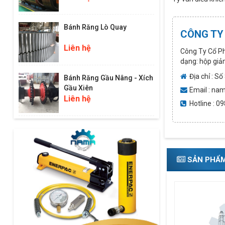
Bánh Răng Lò Quay
CÔNG TY
Liên hệ
Công Ty Cổ Ph
dạng: hộp giảm 
Địa chỉ : S
Bánh Răng Gầu Nâng - Xích
Gầu Xiên
Email : n
Liên hệ
Hotline : 
SẢN PHẨ