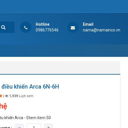
Hotline
Email
0986776546
nama@namainco.vn
 điều khiển Arca 6N-6H
|
1,939
Lượt xem
 hệ
ều khiển Arca - Stem item 50
lượng :