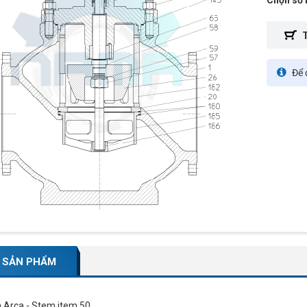
Để đ
 SẢN PHẨM
n Arca - Stem item 50