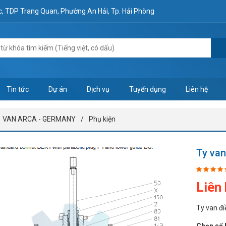
ộc, TDP Trang Quan, Phường An Hải, Tp. Hải Phòng
Tin tức
Dự án
Dịch vụ
Tuyển dụng
Liên hệ
VAN ARCA - GERMANY
Phụ kiện
Ty van
Liên
Ty van đi
Chọn số 