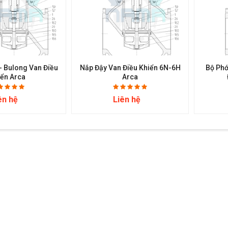
 - Bulong Van Điều
Nắp Đậy Van Điều Khiển 6N-6H
Bộ Phớ
iển Arca
Arca
ên hệ
Liên hệ