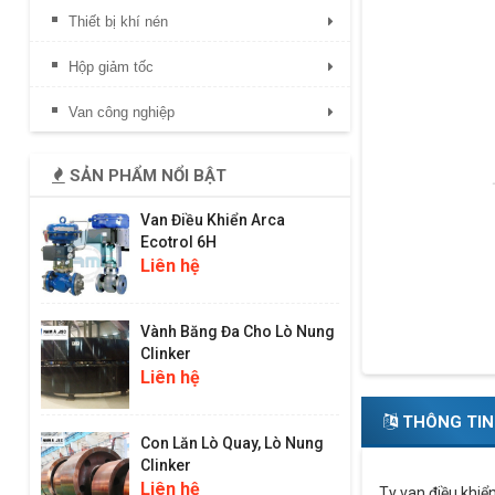
Thiết bị khí nén
Hộp giảm tốc
Van công nghiệp
SẢN PHẨM NỔI BẬT
Van Điều Khiển Arca
Ecotrol 6H
Liên hệ
Vành Băng Đa Cho Lò Nung
Clinker
Liên hệ
THÔNG TIN
Con Lăn Lò Quay, Lò Nung
Clinker
Liên hệ
Ty van điều khiể