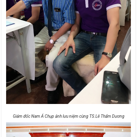
Giám đốc Nam Á Chụp ảnh lưu niệm cùng TS.Lê Thẩm Dương